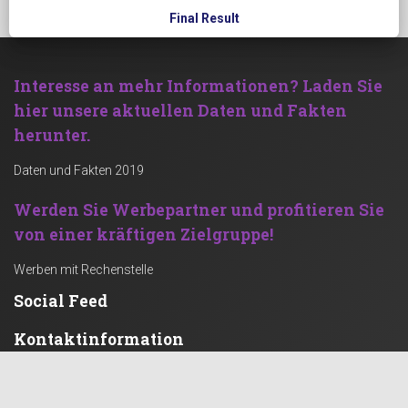
Final Result
Interesse an mehr Informationen?
Laden Sie
hier unsere aktuellen Daten und Fakten
herunter.
Daten und Fakten 2019
Werden Sie Werbepartner und profitieren Sie
von einer kräftigen Zielgruppe!
Werben mit Rechenstelle
Social Feed
Kontaktinformation
rechenstelle.de GbR
Grüner Weg 67