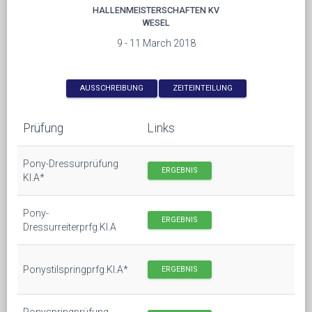
HALLENMEISTERSCHAFTEN KV
WESEL
9 - 11 March 2018
AUSSCHREIBUNG
ZEITEINTEILUNG
Prüfung
Links
Pony-Dressurprüfung
ERGEBNIS
Kl.A*
Pony-
ERGEBNIS
Dressurreiterprfg.Kl.A
Ponystilspringprfg.Kl.A*
ERGEBNIS
Ponyspringprüfung