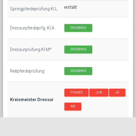
entfällt
Springpferdeprüfung Kl.L
Dressurpferdeprfg. Kl.A
ERGEBNIS
Dressurprüfung Kl.M*
ERGEBNIS
Reitpferdeprüfung
ERGEBNIS
PONIES
JUN
JR
Kreismeister Dressur
REI
PONIES
JUN
JR
Kreismeister Springen