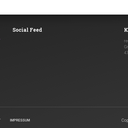
Social Feed
K
n
re
G
4
Cop
T
IMPRESSUM