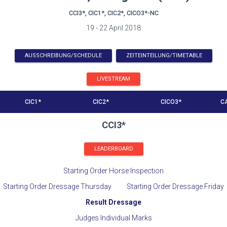
CCI3*, CIC1*, CIC2*, CICO3*-NC
19 - 22 April 2018
AUSSCHREIBUNG/SCHEDULE
ZEITEINTEILUNG/TIMETABLE
LIVESTREAM
CIC1*
CIC2*
CICO3*
CA
CCI3*
LEADERBOARD
Starting Order Horse Inspection
Starting Order Dressage Thursday
Starting Order Dressage Friday
Result Dressage
Judges Individual Marks