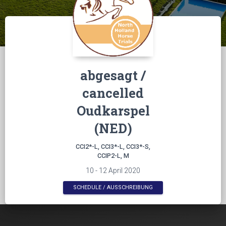
abgesagt /
cancelled
Oudkarspel
(NED)
CCI2*-L, CCI3*-L, CCI3*-S,
CCIP2-L, M
10 - 12 April 2020
SCHEDULE / AUSSCHREIBUNG