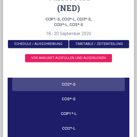
(NED)
CCIP1-S, CCI2*-L, CCI2*-S,
CCI3*-L, CCI3*-S
18 - 20 September 2020
SCHEDULE / AUSSCHREIBUNG
TIMETABLE / ZEITEINTEILUNG
VOR ANKUNFT AUSFÜLLEN UND AUSDRUCKEN
CCI2*-S
CCI3*-S
CCIP1*-L
CCI2*-L