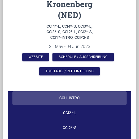
Kronenberg
(NED)
CCI4*-L, CCI4*-S, CCI3*-L,
CCI3*-S, CCI2*-L, CCI2*-S,
CCI1*-INTRO, CCIP2-S
31 May - 04 Jun 2023
WEBSITE
SCHEDULE / AUSSCHREIBUNG
TIMETABLE / ZEITEINTEILUNG
CCI1-INTRO
CCI2*-L
CCI2*-S