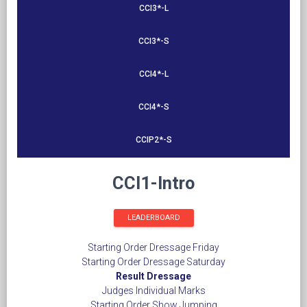
CCI3*-L
CCI3*-S
CCI4*-L
CCI4*-S
CCIP2*-S
CCI1-Intro
LEADERBOARD
Starting Order Dressage Friday
Starting Order Dressage Saturday
Result Dressage
Judges Individual Marks
Starting Order Show Jumping