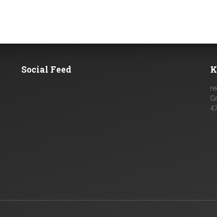
Social Feed
K
n
re
G
4