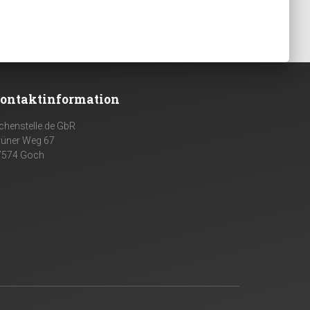
ontaktinformation
chenstelle.de GbR
rüner Weg 67
7574 Goch