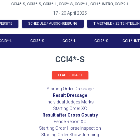
CCI4*-S, CCI3*-S, CCI3*-L, CCI2*-S, CCI2*-L, CCI1*-INTRO, CCIP2-L
17 - 20 April 2025
EBSITE
SCHEDULE / AUSSCHREIBUNG
TIMETABLE / ZEITEINTEILU
CCI3*-L
CCI3*-S
CCI2*-L
CCI2*-S
CCI1*-IN
CCI4*-S
LEADERBOARD
Starting Order Dressage
Result Dressage
Individual Judges Marks
Starting Order XC
Result after Cross Country
Fence Report XC
Starting Order Horse Inspection
Starting Order Show Jumping