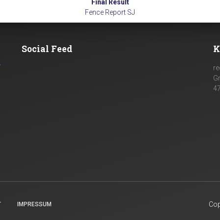
Final Result
Fence Report SJ
Social Feed
K
n
re
G
4
Cop
T
IMPRESSUM