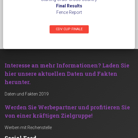
Final Results
Fence Report
CDV CUP FINALE
Interesse an mehr Informationen?
Laden Sie
hier unsere aktuellen Daten und Fakten
herunter.
Daten und Fakten 2019
Werden Sie Werbepartner und profitieren Sie
von einer kräftigen Zielgruppe!
Werben mit Rechenstelle