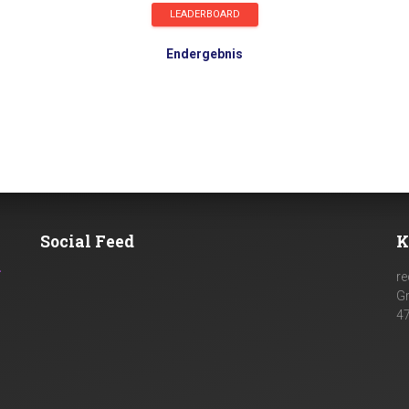
LEADERBOARD
Endergebnis
Social Feed
K
n
re
G
4