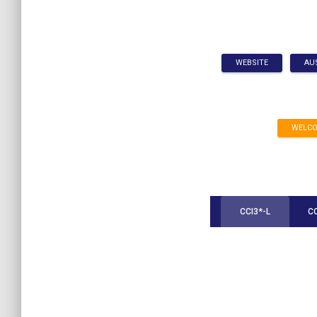
WEBSITE
AU
WELCO
CCI3*-L
CC