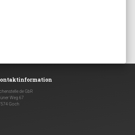
ontaktinformation
chenstelle.de GbR
rüner Weg 67
7574 Goch