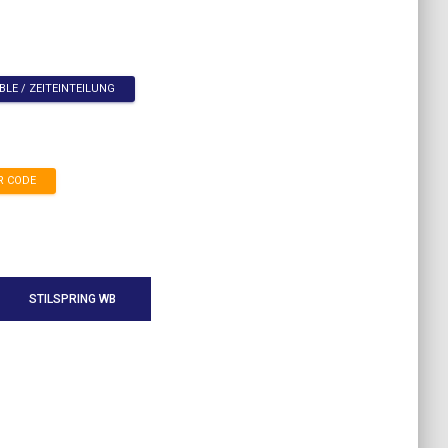
BLE / ZEITEINTEILUNG
R CODE
STILSPRING WB