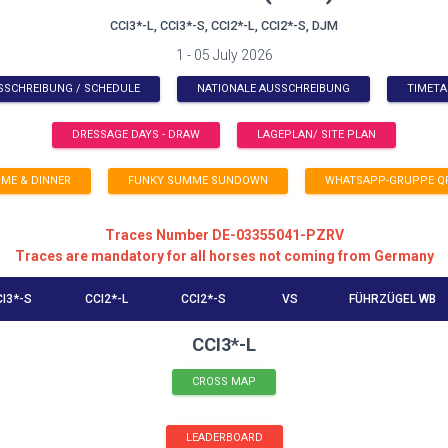
CCI3*-L, CCI3*-S, CCI2*-L, CCI2*-S, DJM
1 - 05 July 2026
SSCHREIBUNG / SCHEDULE
NATIONALE AUSSCHREIBUNG
TIMETA
DRESSAGE DAYS - DRAW
LAGEPLAN/ SITE PLAN
ME & DINNER
FUNKY SUMME SUNDOWN
WHATSAPP-GRUPPE Q
Traces Number DE-03355041-PZRV
Traces are mandatory for all horses not coming from Germany
I3*-S
CCI2*-L
CCI2*-S
VS
FÜHRZÜGEL WB
CCI3*-L
CROSS MAP
LEADERBOARD